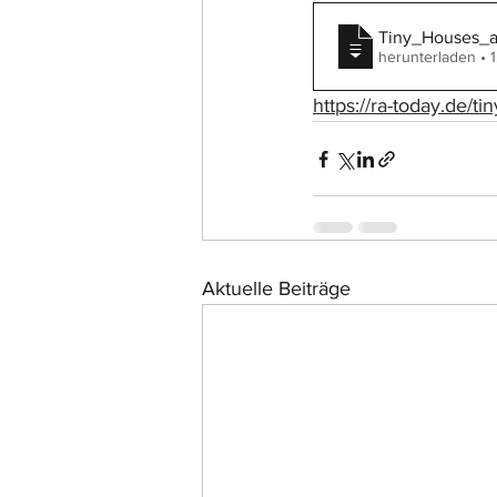
Tiny_Houses_
herunterladen • 
https://ra-today.de/t
Aktuelle Beiträge