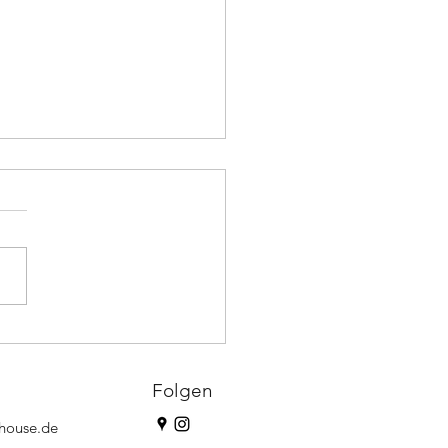
auPunkt aktiv - Artikel in
abe 2-2019
Folgen
yhouse.de