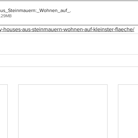
aus_Steinmauern:_Wohnen_auf_
.
1.29MB
iny-houses-aus-steinmauern-wohnen-auf-kleinster-flaeche/