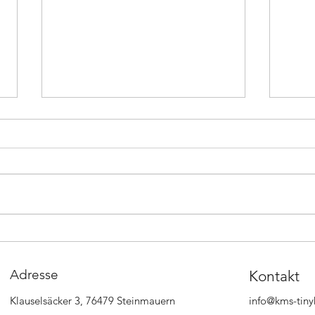
SWR Room Tour - Besuch bei
EVB B
einer unserer Kundinnen
Ausg
Adresse
Kontakt
Klauselsäcker 3, 76479 Steinmauern
info@kms-tin